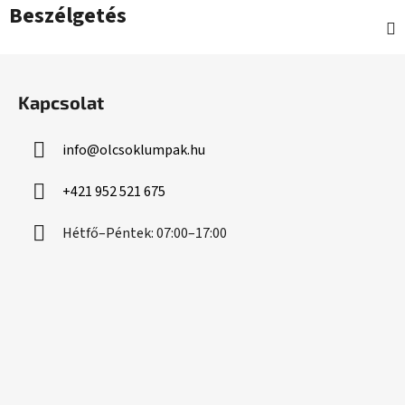
Beszélgetés
L
á
Kapcsolat
b
l
info
@
olcsoklumpak.hu
é
c
+421 952 521 675
Hétfő–Péntek: 07:00–17:00