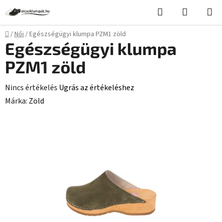
Ugrás
Keresés
KOSÁR
a
fő
Kezdőlap
/
Női
/
Egészségügyi klumpa PZM1 zöld
tartalomhoz
Egészségügyi klumpa
PZM1 zöld
A
Nincs értékelés
Ugrás az értékeléshez
termék
Márka:
Zöld
átlagos
értékelése
5-
ből
0,0
csillag.