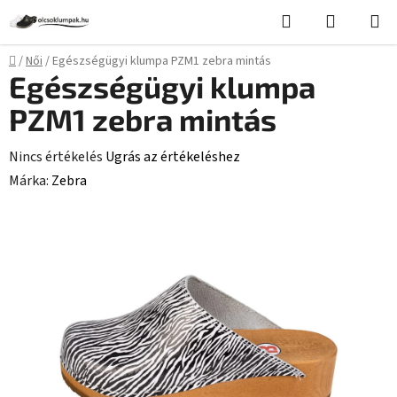
Ugrás
Keresés
KOSÁR
a
fő
Kezdőlap
/
Női
/
Egészségügyi klumpa PZM1 zebra mintás
tartalomhoz
Egészségügyi klumpa
PZM1 zebra mintás
A
Nincs értékelés
Ugrás az értékeléshez
termék
Márka:
Zebra
átlagos
értékelése
5-
ből
0,0
csillag.