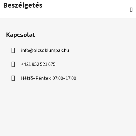
Beszélgetés
L
á
Kapcsolat
b
l
info
@
olcsoklumpak.hu
é
c
+421 952 521 675
Hétfő–Péntek: 07:00–17:00