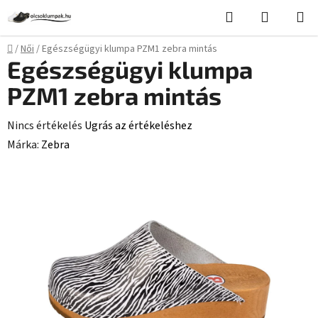
Ugrás
Keresés
KOSÁR
a
fő
Kezdőlap
/
Női
/
Egészségügyi klumpa PZM1 zebra mintás
tartalomhoz
Egészségügyi klumpa
PZM1 zebra mintás
A
Nincs értékelés
Ugrás az értékeléshez
termék
Márka:
Zebra
átlagos
értékelése
5-
ből
0,0
csillag.