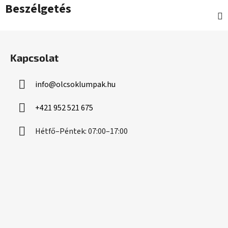
Beszélgetés
L
á
Kapcsolat
b
l
info
@
olcsoklumpak.hu
é
c
+421 952 521 675
Hétfő–Péntek: 07:00–17:00