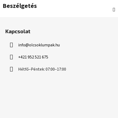
Beszélgetés
L
á
Kapcsolat
b
l
info
@
olcsoklumpak.hu
é
c
+421 952 521 675
Hétfő–Péntek: 07:00–17:00