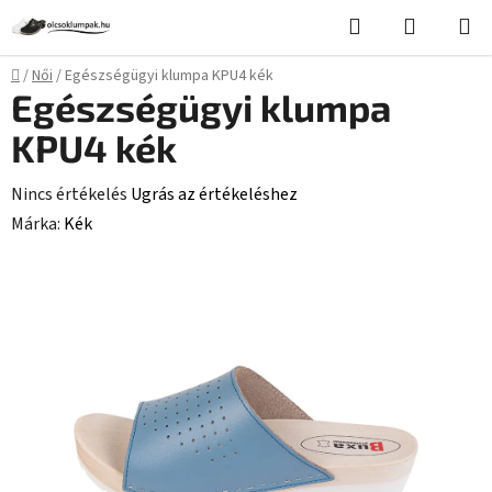
Ugrás
Keresés
KOSÁR
a
fő
Kezdőlap
/
Női
/
Egészségügyi klumpa KPU4 kék
tartalomhoz
Egészségügyi klumpa
KPU4 kék
A
Nincs értékelés
Ugrás az értékeléshez
termék
Márka:
Kék
átlagos
értékelése
5-
ből
0,0
csillag.