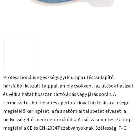
Professzionális egészségügyi klumpa ütéscsillapító
hársfából készült talppal, amely csökkenti az ütések hatását
és védi a hátat hosszan tartó állás vagy járás során. A
természetes bőr felsőrész perforációval biztosítja a levegő
megfelelő keringését, a fa anatómiai talpbetét elvezeti a
nedvességet és nem deformálódik. A csúszásmentes PU talp
megfelel a CE és EN-20347 szabványoknak. Szélesség: F–G.