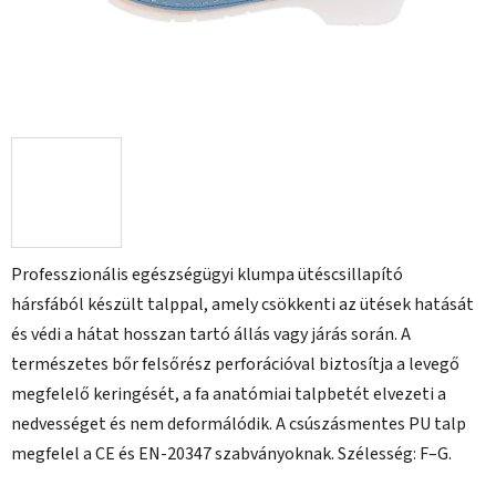
Professzionális egészségügyi klumpa ütéscsillapító
hársfából készült talppal, amely csökkenti az ütések hatását
és védi a hátat hosszan tartó állás vagy járás során. A
természetes bőr felsőrész perforációval biztosítja a levegő
megfelelő keringését, a fa anatómiai talpbetét elvezeti a
nedvességet és nem deformálódik. A csúszásmentes PU talp
megfelel a CE és EN-20347 szabványoknak. Szélesség: F–G.