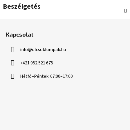
Beszélgetés
L
á
Kapcsolat
b
l
info
@
olcsoklumpak.hu
é
c
+421 952 521 675
Hétfő–Péntek: 07:00–17:00