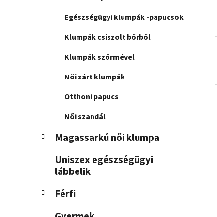
n
e
Egészségügyi klumpák -papucsok
l
Klumpák csiszolt bőrből
Klumpák szőrmével
Női zárt klumpák
Otthoni papucs
Női szandál
Magassarkú női klumpa
Uniszex egészségügyi
lábbelik
Férfi
Gyermek