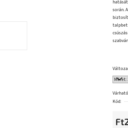
hatását 
ből
során. 
0,0
biztosí
csillag.
talpbet
csúszás
szabván
Változa
Várható
Kód:
Ft