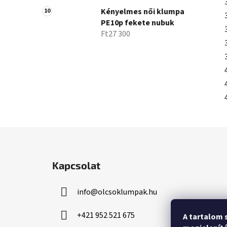
Kényelmes női klumpa
PE10p fekete nubuk
Ft27 300
L
á
Kapcsolat
b
l
info
@
olcsoklumpak.hu
é
c
+421 952 521 675
A tartalom 