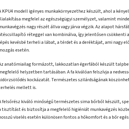
A KPU4 modell igényes munkakörnyezethez készült, ahol a kényele
Kialakítása megfelel az egészségügyi személyzet, valamint minde
munkavégzés nagy részét állva vagy járva végzik. Az alapot hársfáb
ütéscsillapító réteggel van kombinálva, így jelentősen csökkenti 
lépés kevésbé terheli a lábat, a térdet és a deréktájat, ami nagy el
mozgás esetén.
Az anatómiailag formázott, lakkozatlan égerfából készült talpbet
megfelelő helyzetben tartásában. A fa kiválóan felszívja a nedvessé
kidörzsölődés kockázatát. Természetes szilárdságának köszönhet
terhelés mellett is.
A felsőrész kiváló minőségű természetes sima bőrből készült, spe
a tisztítást és biztosítja a megfelelő higiéniát munkavégzés közben
hosszú viselés esetén különösen fontos a hőkomfort és a bőr egé