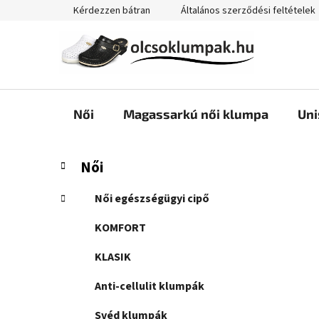
Ugrás
Kérdezzen bátran
Általános szerződési feltételek
a
fő
tartalomhoz
Női
Magassarkú női klumpa
Uni
O
K
Kategóriák
Női
a
átugrása
l
t
d
Női egészségügyi cipő
e
a
g
KOMFORT
l
ó
s
r
KLASIK
i
ó
á
Anti-cellulit klumpák
p
k
a
Svéd klumpák