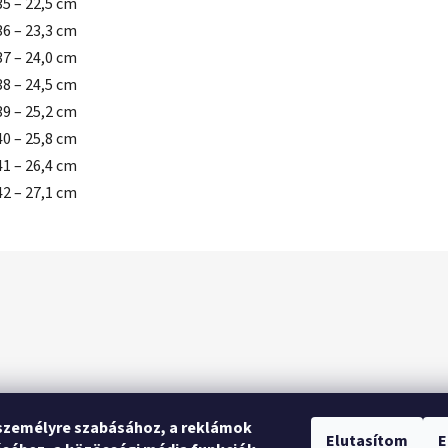
35 – 22,5 cm
36 – 23,3 cm
37 – 24,0 cm
38 – 24,5 cm
39 – 25,2 cm
40 – 25,8 cm
41 – 26,4 cm
42 – 27,1 cm
személyre szabásához, a reklámok
Elutasítom
E