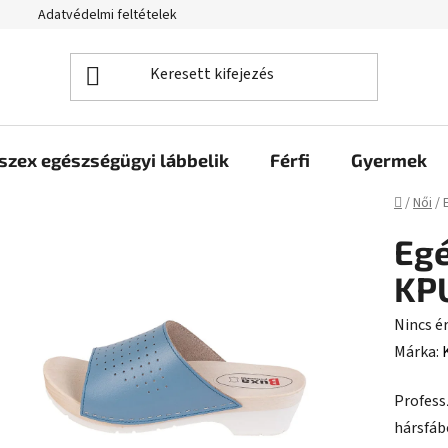
Adatvédelmi feltételek
szex egészségügyi lábbelik
Férfi
Gyermek
Kezdől
/
Női
/
Eg
KP
A
Nincs é
termék
Márka:
átlagos
Profess
értékel
hársfáb
5-