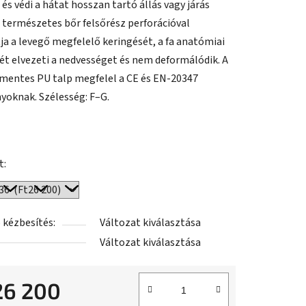
és védi a hátat hosszan tartó állás vagy járás
A természetes bőr felsőrész perforációval
tja a levegő megfelelő keringését, a fa anatómiai
ét elvezeti a nedvességet és nem deformálódik. A
mentes PU talp megfelel a CE és EN-20347
yoknak. Szélesség: F–G.
t:
 kézbesítés:
Változat kiválasztása
Változat kiválasztása
26 200