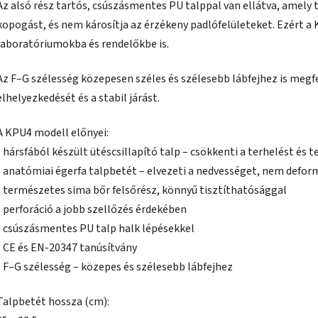
Az alsó rész tartós, csúszásmentes PU talppal van ellátva, amely t
kopogást, és nem károsítja az érzékeny padlófelületeket. Ezért a
laboratóriumokba és rendelőkbe is.
Az F–G szélesség közepesen széles és szélesebb lábfejhez is megfe
elhelyezkedését és a stabil járást.
A KPU4 modell előnyei:
• hársfából készült ütéscsillapító talp – csökkenti a terhelést és 
• anatómiai égerfa talpbetét – elvezeti a nedvességet, nem defor
• természetes sima bőr felsőrész, könnyű tisztíthatósággal
• perforáció a jobb szellőzés érdekében
• csúszásmentes PU talp halk lépésekkel
• CE és EN-20347 tanúsítvány
• F–G szélesség – közepes és szélesebb lábfejhez
Talpbetét hossza (cm):