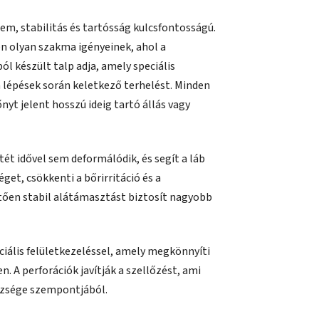
m, stabilitás és tartósság kulcsfontosságú.
n olyan szakma igényeinek, ahol a
ól készült talp adja, amely speciális
a lépések során keletkező terhelést. Minden
őnyt jelent hosszú ideig tartó állás vagy
ét idővel sem deformálódik, és segít a láb
get, csökkenti a bőrirritáció és a
ően stabil alátámasztást biztosít nagyobb
ciális felületkezeléssel, amely megkönnyíti
. A perforációk javítják a szellőzést, ami
szsége szempontjából.