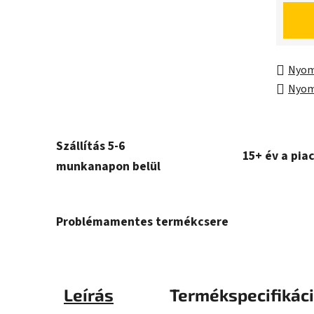
Egység
Nyom
Nyom
Szállítás 5-6
15+ év a pia
munkanapon belül
Problémamentes termékcsere
Leírás
Termékspecifikác