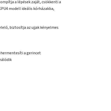
ompítja a lépések zaját, csökkenti a
 KPU4 modell ideális kórházakba,
lelő, biztosítja az ujjak kényelmes
tehermentesíti a gerincet
málódik