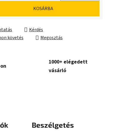
ár:
KOSÁRBA
tatás
Kérdés
on követés
Megosztás
1000+ elégedett
con
vásárló
iók
Beszélgetés