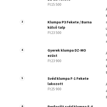
Ft15 500
Klumpa P3 Fekete / Barna
külső talp
Ft23 500
Gyerek klumpa DZ-MO
ezüst
Ft23 900
Svéd klumpa F-1 Fekete
lakozott
Ft25 900
Perforált svéd klumpa F-4