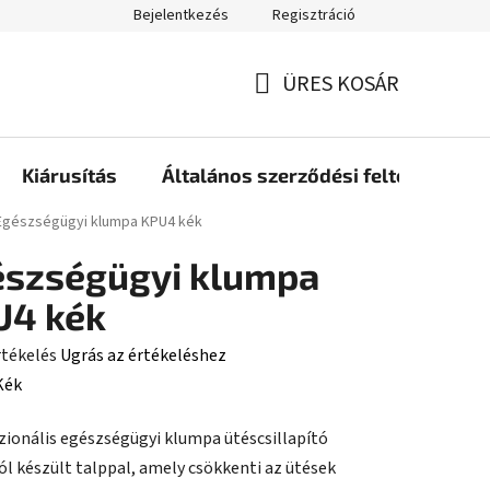
Bejelentkezés
Regisztráció
ÜRES KOSÁR
KOSÁR
Kiárusítás
Általános szerződési feltételek
ap
Egészségügyi klumpa KPU4 kék
észségügyi klumpa
U4 kék
rtékelés
Ugrás az értékeléshez
Kék
zionális egészségügyi klumpa ütéscsillapító
ése
ól készült talppal, amely csökkenti az ütések