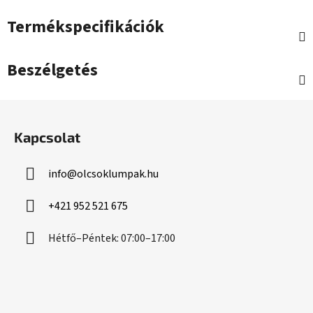
Termékspecifikációk
Beszélgetés
L
á
Kapcsolat
b
l
info
@
olcsoklumpak.hu
é
c
+421 952 521 675
Hétfő–Péntek: 07:00–17:00