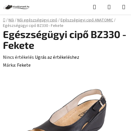
Ugrás
Keresés
KOSÁR
a
fő
Kezdőlap
/
Női
/
Női egészségügyi cipő
/
Egészségügyi cipő ANATOMIC
/
tartalomhoz
Egészségügyi cipő BZ330 - Fekete
Egészségügyi cipő BZ330 -
Fekete
A
Nincs értékelés
Ugrás az értékeléshez
termék
Márka:
Fekete
átlagos
értékelése
5-
ből
0,0
csillag.