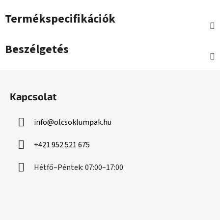
Termékspecifikációk
Beszélgetés
L
á
Kapcsolat
b
l
info
@
olcsoklumpak.hu
é
c
+421 952 521 675
Hétfő–Péntek: 07:00–17:00