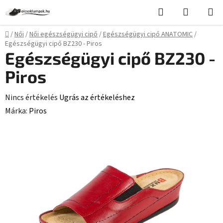
Ugrás
Keresés
KOSÁR
a
fő
Kezdőlap
/
Női
/
Női egészségügyi cipő
/
Egészségügyi cipő ANATOMIC
/
tartalomhoz
Egészségügyi cipő BZ230 - Piros
Egészségügyi cipő BZ230 -
Piros
A
Nincs értékelés
Ugrás az értékeléshez
termék
Márka:
Piros
átlagos
értékelése
5-
ből
0,0
csillag.