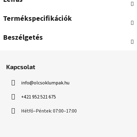
Termékspecifikációk
Beszélgetés
L
á
Kapcsolat
b
l
info
@
olcsoklumpak.hu
é
c
+421 952 521 675
Hétfő–Péntek: 07:00–17:00