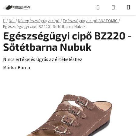
Ugrás
Keresés
KOSÁR
a
fő
Kezdőlap
/
Női
/
Női egészségügyi cipő
/
Egészségügyi cipő ANATOMIC
/
tartalomhoz
Egészségügyi cipő BZ220 - Sötétbarna Nubuk
Egészségügyi cipő BZ220 -
Sötétbarna Nubuk
A
Nincs értékelés
Ugrás az értékeléshez
termék
Márka:
Barna
átlagos
értékelése
5-
ből
0,0
csillag.