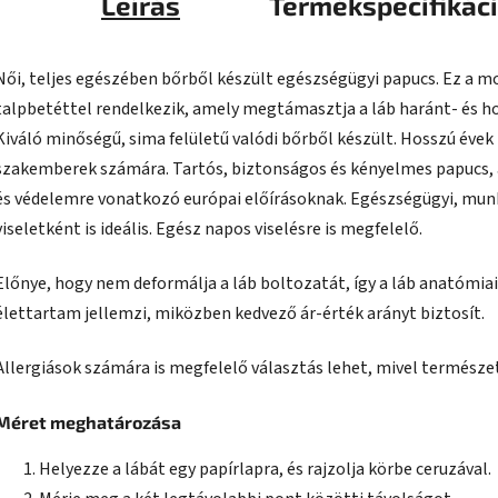
Leírás
Termékspecifikác
Női, teljes egészében bőrből készült egészségügyi papucs. Ez a m
talpbetéttel rendelkezik, amely megtámasztja a láb haránt- és hos
Kiváló minőségű, sima felületű valódi bőrből készült. Hosszú éve
szakemberek számára. Tartós, biztonságos és kényelmes papucs, a
és védelemre vonatkozó európai előírásoknak. Egészségügyi, munk
viseletként is ideális. Egész napos viselésre is megfelelő.
Előnye, hogy nem deformálja a láb boltozatát, így a láb anatómi
élettartam jellemzi, miközben kedvező ár-érték arányt biztosít.
Allergiások számára is megfelelő választás lehet, mivel természe
Méret meghatározása
Helyezze a lábát egy papírlapra, és rajzolja körbe ceruzával.