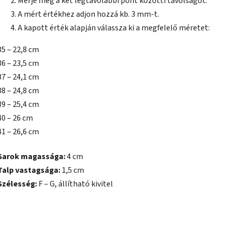
Mérje meg a két legtávolabbi pont közötti távolságot.
A mért értékhez adjon hozzá kb. 3 mm-t.
A kapott érték alapján válassza ki a megfelelő méretet:
35 – 22,8 cm
36 – 23,5 cm
37 – 24,1 cm
38 – 24,8 cm
39 – 25,4 cm
40 – 26 cm
41 – 26,6 cm
Sarok magassága:
4 cm
Talp vastagsága:
1,5 cm
Szélesség:
F – G, állítható kivitel