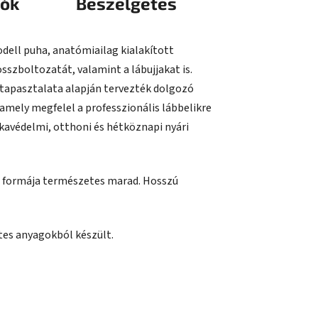
iók
Beszélgetés
odell puha, anatómiailag kialakított
szboltozatát, valamint a lábujjakat is.
k tapasztalata alapján tervezték dolgozó
mely megfelel a professzionális lábbelikre
avédelmi, otthoni és hétköznapi nyári
ai formája természetes marad. Hosszú
tes anyagokból készült.