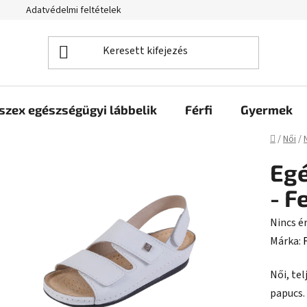
Adatvédelmi feltételek
szex egészségügyi lábbelik
Férfi
Gyermek
Kezdől
/
Női
/
Egé
- F
A
Nincs é
termék
Márka:
átlagos
Női, te
értékel
papucs.
5-