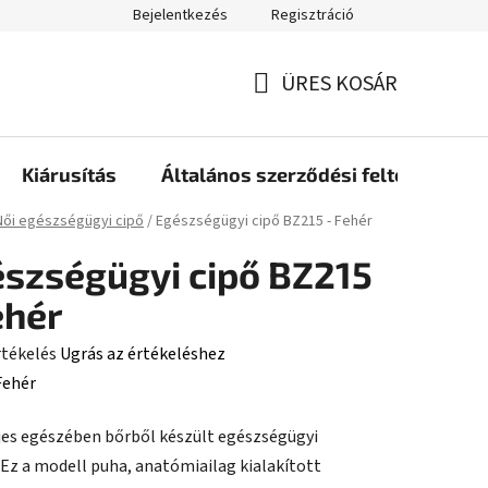
Bejelentkezés
Regisztráció
ÜRES KOSÁR
KOSÁR
Kiárusítás
Általános szerződési feltételek
ap
Női egészségügyi cipő
/
Egészségügyi cipő BZ215 - Fehér
szségügyi cipő BZ215
ehér
rtékelés
Ugrás az értékeléshez
Fehér
ljes egészében bőrből készült egészségügyi
ése
 Ez a modell puha, anatómiailag kialakított