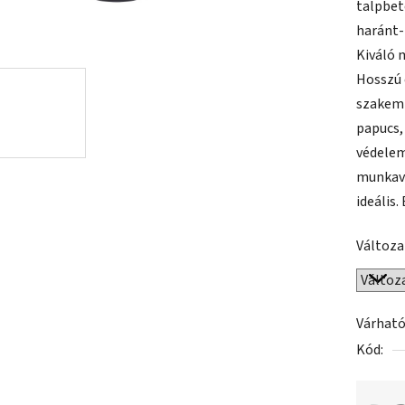
talpbet
ből
haránt-
0,0
Kiváló 
csillag.
Hosszú 
szakemb
papucs,
védelem
munkavé
ideális.
Változa
Várható
Kód: