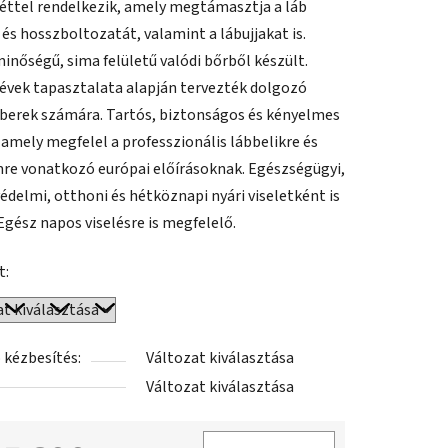
éttel rendelkezik, amely megtámasztja a láb
 és hosszboltozatát, valamint a lábujjakat is.
minőségű, sima felületű valódi bőrből készült.
évek tapasztalata alapján tervezték dolgozó
erek számára. Tartós, biztonságos és kényelmes
 amely megfelel a professzionális lábbelikre és
re vonatkozó európai előírásoknak. Egészségügyi,
delmi, otthoni és hétköznapi nyári viseletként is
 Egész napos viselésre is megfelelő.
t:
 kézbesítés:
Változat kiválasztása
Változat kiválasztása