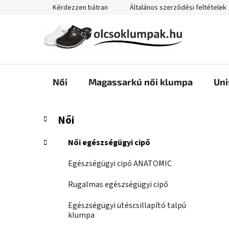
Ugrás
Kérdezzen bátran
Általános szerződési feltételek
a
fő
tartalomhoz
Női
Magassarkú női klumpa
Uni
O
K
Kategóriák
Női
a
átugrása
l
t
d
Női egészségügyi cipő
e
a
g
Egészségügyi cipő ANATOMIC
l
ó
s
r
Rugalmas egészségügyi cipő
i
ó
á
Egészségügyi ütéscsillapító talpú
p
k
klumpa
a