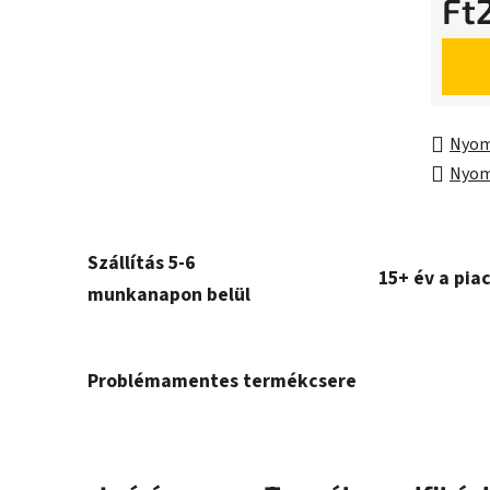
Ft
Egység
Nyom
Nyom
Szállítás 5-6
15+ év a pia
munkanapon belül
Problémamentes termékcsere