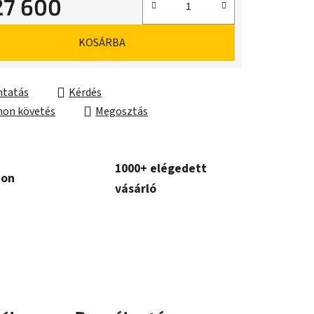
27 600
ár:
KOSÁRBA
tatás
Kérdés
on követés
Megosztás
1000+ elégedett
con
vásárló