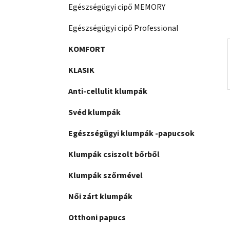
n
Egészségügyi cipő MEMORY
e
Egészségügyi cipő Professional
l
KOMFORT
KLASIK
Anti-cellulit klumpák
Svéd klumpák
Egészségügyi klumpák -papucsok
Klumpák csiszolt bőrből
Klumpák szőrmével
Női zárt klumpák
Otthoni papucs