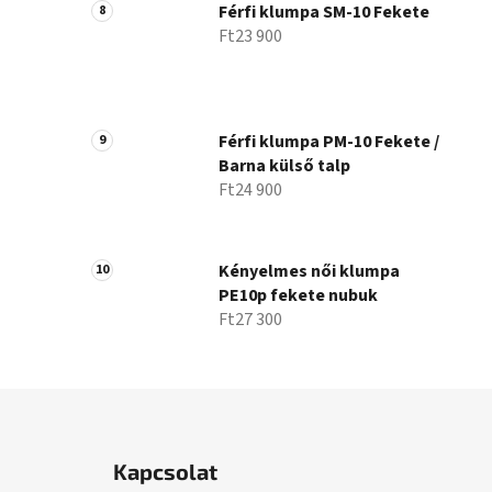
Férfi klumpa SM-10 Fekete
Ft23 900
Férfi klumpa PM-10 Fekete /
Barna külső talp
Ft24 900
Kényelmes női klumpa
PE10p fekete nubuk
Ft27 300
L
á
Kapcsolat
b