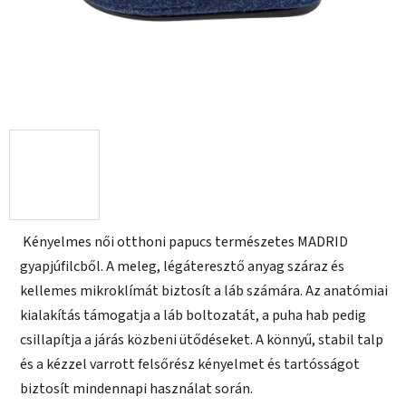
Kényelmes női otthoni papucs természetes MADRID
gyapjúfilcből. A meleg, légáteresztő anyag száraz és
kellemes mikroklímát biztosít a láb számára. Az anatómiai
kialakítás támogatja a láb boltozatát, a puha hab pedig
csillapítja a járás közbeni ütődéseket. A könnyű, stabil talp
és a kézzel varrott felsőrész kényelmet és tartósságot
biztosít mindennapi használat során.