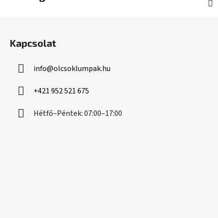
L
á
Kapcsolat
b
l
info
@
olcsoklumpak.hu
é
c
+421 952 521 675
Hétfő–Péntek: 07:00–17:00