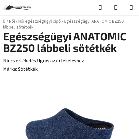
Ugrás
Keresés
KOSÁR
a
fő
Kezdőlap
/
Női
/
Női egészségügyi cipő
/
Egészségügyi ANATOMIC BZ250
tartalomhoz
lábbeli sötétkék
Egészségügyi ANATOMIC
BZ250 lábbeli sötétkék
A
Nincs értékelés
Ugrás az értékeléshez
termék
Márka:
Sötétkék
átlagos
értékelése
5-
ből
0,0
csillag.