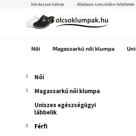
Ugrás
Kérdezzen bátran
Általános szerződési feltételek
a
fő
tartalomhoz
Női
Magassarkú női klumpa
Uni
O
K
Kategóriák
Női
a
átugrása
l
t
d
Magassarkú női klumpa
e
a
g
Uniszex egészségügyi
l
ó
lábbelik
s
r
i
ó
Férfi
á
p
k