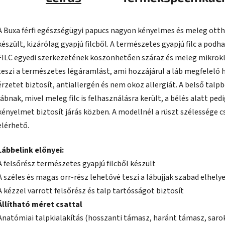
A Buxa férfi egészségügyi papucs nagyon kényelmes és meleg otth
készült, kizárólag gyapjú filcből. A természetes gyapjú filc a pod
FILC egyedi szerkezetének köszönhetően száraz és meleg mikroklí
teszi a természetes légáramlást, ami hozzájárul a láb megfelelő h
érzetet biztosít, antiallergén és nem okoz allergiát. A belső tal
lábnak, mivel meleg filc is felhasználásra került, a bélés alatt pe
kényelmet biztosít járás közben. A modellnél a rüszt szélessége c
elérhető.
Lábbelink előnyei:
A felsőrész természetes gyapjú filcből készült
A széles és magas orr-rész lehetővé teszi a lábujjak szabad elhel
A kézzel varrott felsőrész és talp tartósságot biztosít
Állítható méret csattal
Anatómiai talpkialakítás (hosszanti támasz, haránt támasz, sarokm