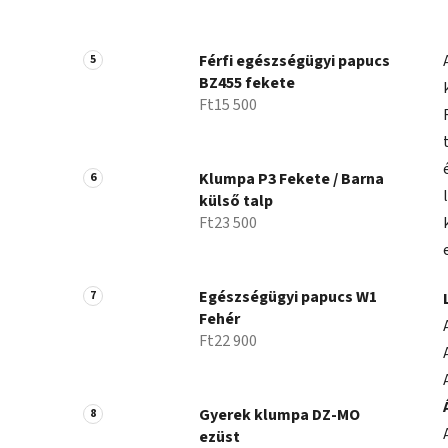
Férfi egészségügyi papucs
BZ455 fekete
Ft15 500
Klumpa P3 Fekete / Barna
külső talp
Ft23 500
Egészségügyi papucs W1
Fehér
Ft22 900
Gyerek klumpa DZ-MO
ezüst