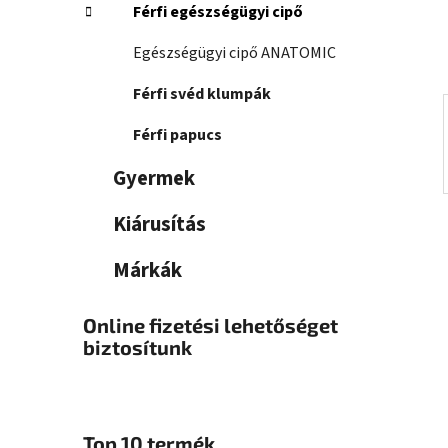
a
Férfi egészségügyi cipő
n
e
Egészségügyi cipő ANATOMIC
l
Férfi svéd klumpák
Férfi papucs
Gyermek
Kiárusítás
Márkák
Online fizetési lehetőséget
biztosítunk
Top 10 termék