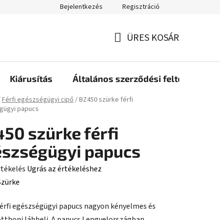
Bejelentkezés
Regisztráció
ÜRES KOSÁR
KOSÁR
Kiárusítás
Általános szerződési feltételek
ap
/
Férfi egészségügyi cipő
/
BZ450 szürke férfi
gügyi papucs
50 szürke férfi
szségügyi papucs
rtékelés
Ugrás az értékeléshez
Szürke
férfi egészségügyi papucs nagyon kényelmes és
ése
tthoni lábbeli. A papucs Lengyelországban