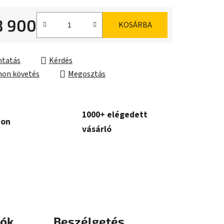
8 900
KOSÁRBA
ár:
tatás
Kérdés
on követés
Megosztás
1000+ elégedett
con
vásárló
iók
Beszélgetés