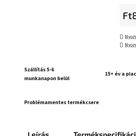
Ft
Egység
Nyom
Nyom
Szállítás 5-6
15+ év a pia
munkanapon belül
Problémamentes termékcsere
Leírás
Termékspecifikác