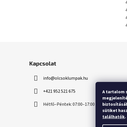
L
á
Kapcsolat
b
l
info
@
olcsoklumpak.hu
é
c
+421 952 521 675
A tartalom 
megjeleníté
Hétfő–Péntek: 07:00–17:00
biztosításá
sütiket has
találhatók
.