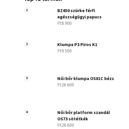
BZ450 szürke férfi
egészségügyi papucs
Ft8 900
Klumpa P3 Piros K1
Ft9 500
Női bőr klumpa OS81C bézs
Ft26 600
Női bőr platform szandál
OS73 sötétkék
Ft26 600