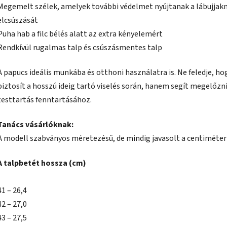
Megemelt szélek, amelyek további védelmet nyújtanak a lábujjakn
elcsúszását
Puha hab a filc bélés alatt az extra kényelemért
Rendkívül rugalmas talp és csúszásmentes talp
A papucs ideális munkába és otthoni használatra is. Ne feledje, 
biztosít a hosszú ideig tartó viselés során, hanem segít megelőzni
testtartás fenntartásához.
Tanács vásárlóknak:
A modell szabványos méretezésű, de mindig javasolt a centiméter
A talpbetét hossza (cm)
41 – 26,4
42 – 27,0
43 – 27,5