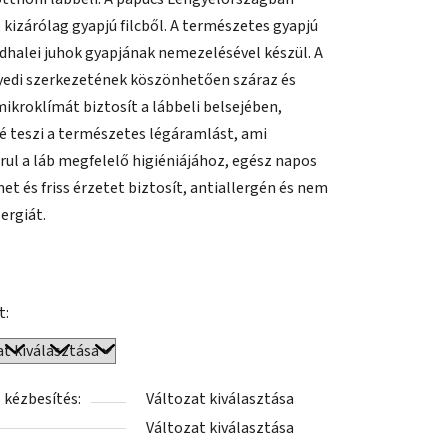
, kizárólag gyapjú filcből. A természetes gyapjú
podhalei juhok gyapjának nemezelésével készül. A
yedi szerkezetének köszönhetően száraz és
ikroklímát biztosít a lábbeli belsejében,
é teszi a természetes légáramlást, ami
rul a láb megfelelő higiéniájához, egész napos
et és friss érzetet biztosít, antiallergén és nem
ergiát.
t:
 kézbesítés:
Változat kiválasztása
Változat kiválasztása