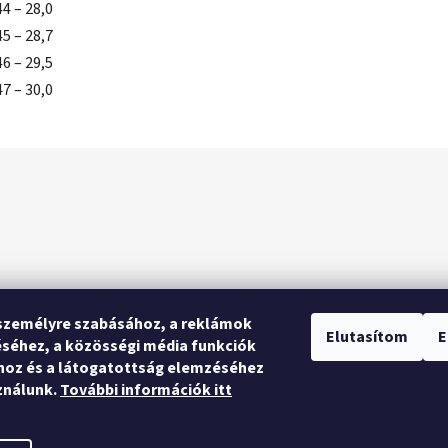
44 – 28,0
45 – 28,7
46 – 29,5
47 – 30,0
személyre szabásához, a reklámok
Elutasítom
E
séhez, a közösségi média funkciók
hoz és a látogatottság elemzéséhez
ználunk.
További információk itt