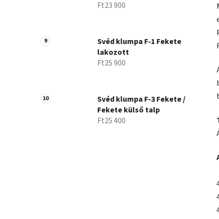
Ft23 900
Svéd klumpa F-1 Fekete
lakozott
Ft25 900
Svéd klumpa F-3 Fekete /
Fekete külső talp
Ft25 400