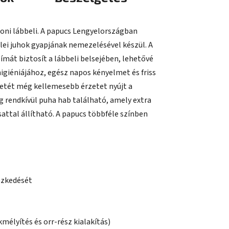
oni lábbeli. A papucs Lengyelországban
halei juhok gyapjának nemezelésével készül. A
mát biztosít a lábbeli belsejében, lehetővé
igiéniájához, egész napos kényelmet és friss
pbetét még kellemesebb érzetet nyújt a
dig rendkívül puha hab található, amely extra
sattal állítható. A papucs többféle színben
yezkedését
élyítés és orr-rész kialakítás)