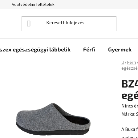
Adatvédelmi feltételek
szex egészségügyi lábbelik
Férfi
Gyermek
Kezdől
/
Férfi
egészsé
BZ4
egé
A
Nincs é
termék
Márka:
átlagos
A Buxa 
értékel
meleg o