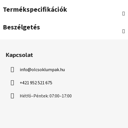
Termékspecifikációk
Beszélgetés
L
á
Kapcsolat
b
l
info
@
olcsoklumpak.hu
é
c
+421 952 521 675
Hétfő–Péntek: 07:00–17:00