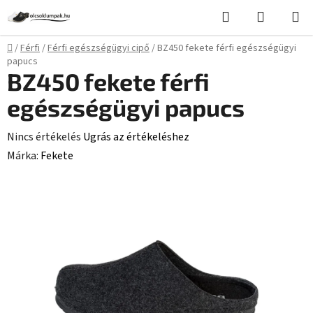
Ugrás
Keresés
KOSÁR
a
fő
Kezdőlap
/
Férfi
/
Férfi egészségügyi cipő
/
BZ450 fekete férfi egészségügyi
tartalomhoz
papucs
BZ450 fekete férfi
egészségügyi papucs
A
Nincs értékelés
Ugrás az értékeléshez
termék
Márka:
Fekete
átlagos
értékelése
5-
ből
0,0
csillag.