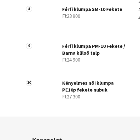
Férfi klumpa SM-10 Fekete
Ft23 900
Férfi klumpa PM-10 Fekete /
Barna külső talp
Ft24 900
Kényelmes női klumpa
PE10p fekete nubuk
Ft27 300
L
á