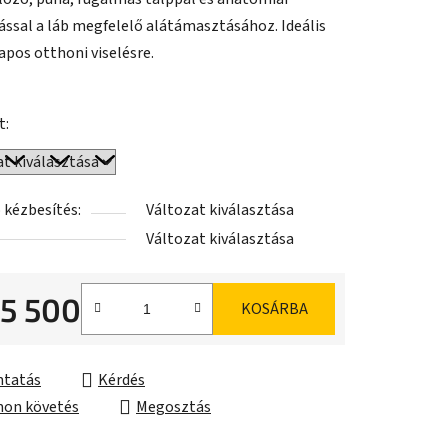
tással a láb megfelelő alátámasztásához. Ideális
apos otthoni viselésre.
t:
 kézbesítés:
Változat kiválasztása
Változat kiválasztása
15 500
KOSÁRBA
ár:
tatás
Kérdés
on követés
Megosztás