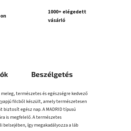
1000+ elégedett
con
vásárló
iók
Beszélgetés
k meleg, természetes és egészségre kedvező
gyapjú filcből készült, amely természetesen
t biztosít egész nap. A MADRID típusú
ára is megfelelő. A természetes
li belsejében, így megakadályozza a láb