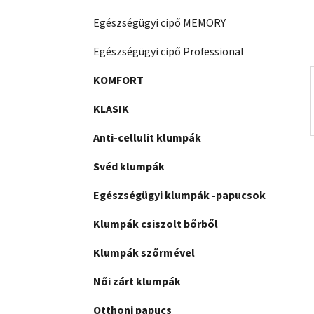
a
n
Egészségügyi cipő MEMORY
e
Egészségügyi cipő Professional
l
KOMFORT
KLASIK
Anti-cellulit klumpák
Svéd klumpák
Egészségügyi klumpák -papucsok
Klumpák csiszolt bőrből
Klumpák szőrmével
Női zárt klumpák
Otthoni papucs