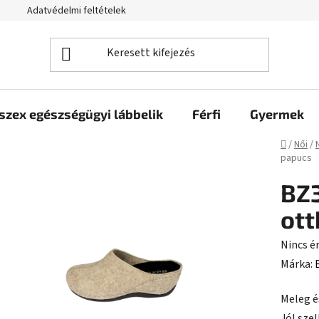
Adatvédelmi feltételek
szex egészségügyi lábbelik
Férfi
Gyermek
Kezdől
/
Női
/
papucs
BZ3
ott
A
Nincs é
termék
Márka:
átlagos
Meleg é
értékel
Jól sze