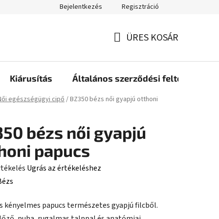
Bejelentkezés
Regisztráció
ÜRES KOSÁR
KOSÁR
Kiárusítás
Általános szerződési feltételek
ap
Női egészségügyi cipő
/
BZ350 bézs női gyapjú otthoni
50 bézs női gyapjú
honi papucs
rtékelés
Ugrás az értékeléshez
Bézs
s kényelmes papucs természetes gyapjú filcből.
ése
llőző, puha, rugalmas talppal és anatómiai