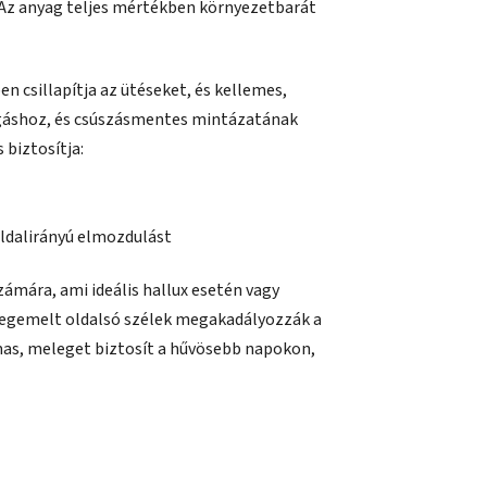
t. Az anyag teljes mértékben környezetbarát
en csillapítja az ütéseket, és kellemes,
ozgáshoz, és csúszásmentes mintázatának
 biztosítja:
oldalirányú elmozdulást
zámára, ami ideális hallux esetén vagy
megemelt oldalsó szélek megakadályozzák a
mas, meleget biztosít a hűvösebb napokon,