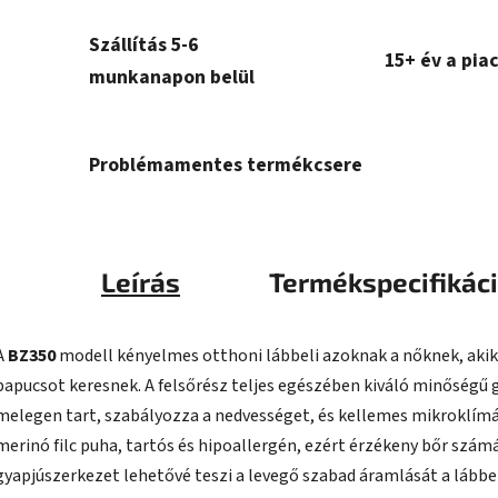
Szállítás 5-6
15+ év a pia
munkanapon belül
Problémamentes termékcsere
Leírás
Termékspecifikác
A
BZ350
modell kényelmes otthoni lábbeli azoknak a nőknek, aki
papucsot keresnek. A felsőrész teljes egészében kiváló minőségű 
melegen tart, szabályozza a nedvességet, és kellemes mikroklímá
merinó filc puha, tartós és hipoallergén, ezért érzékeny bőr szám
gyapjúszerkezet lehetővé teszi a levegő szabad áramlását a lábbe