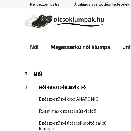
Ugrás
Kérdezzen bátran
Általános szerződési feltételek
a
fő
tartalomhoz
Női
Magassarkú női klumpa
Uni
O
K
Kategóriák
Női
a
átugrása
l
t
d
Női egészségügyi cipő
e
a
g
Egészségügyi cipő ANATOMIC
l
ó
s
r
Rugalmas egészségügyi cipő
i
ó
á
Egészségügyi ütéscsillapító talpú
p
k
klumpa