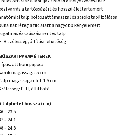
széles orr-rész a lábujjak szabad elhelyezkedéséhez
kézi varrás a tartósságért és hosszú élettartamért
anatómiai talp boltozattámasszal és sarokstabilizálással
puha habréteg a filc alatt a nagyobb kényelemért
rugalmas és csúszásmentes talp
F–H szélesség, állítási lehetőség
MŰSZAKI PARAMÉTEREK
Típus: otthoni papucs
Sarok magassága: 5 cm
Talp magassága elöl: 1,5 cm
Szélesség: F–H, állítható
A talpbetét hossza (cm)
36 – 23,5
37 – 24,1
38 – 24,8