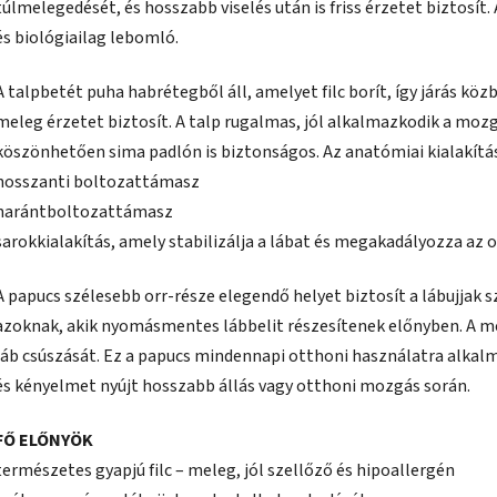
túlmelegedését, és hosszabb viselés után is friss érzetet biztosí
és biológiailag lebomló.
A talpbetét puha habrétegből áll, amelyet filc borít, így járás közb
meleg érzetet biztosít. A talp rugalmas, jól alkalmazkodik a m
köszönhetően sima padlón is biztonságos. Az anatómiai kialakítás
hosszanti boltozattámasz
harántboltozattámasz
sarokkialakítás, amely stabilizálja a lábat és megakadályozza az 
A papucs szélesebb orr-része elegendő helyet biztosít a lábujjak s
azoknak, akik nyomásmentes lábbelit részesítenek előnyben. A 
láb csúszását. Ez a papucs mindennapi otthoni használatra alkal
és kényelmet nyújt hosszabb állás vagy otthoni mozgás során.
FŐ ELŐNYÖK
természetes gyapjú filc – meleg, jól szellőző és hipoallergén