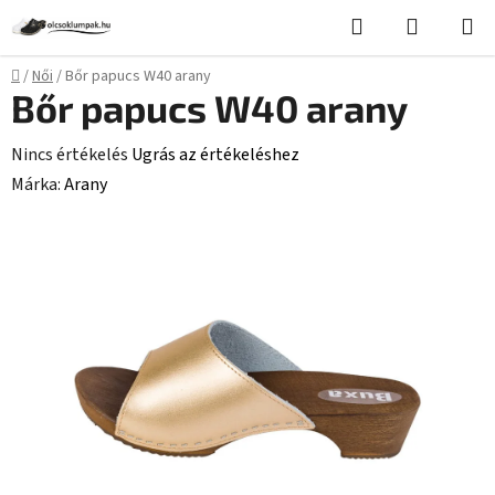
Ugrás
Keresés
KOSÁR
a
fő
Kezdőlap
/
Női
/
Bőr papucs W40 arany
tartalomhoz
Bőr papucs W40 arany
A
Nincs értékelés
Ugrás az értékeléshez
termék
Márka:
Arany
átlagos
értékelése
5-
ből
0,0
csillag.