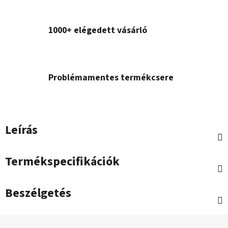
1000+ elégedett vásárló
Problémamentes termékcsere
Leírás
Termékspecifikációk
Beszélgetés
L