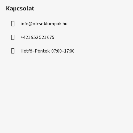
á
Kapcsolat
b
l
info
@
olcsoklumpak.hu
é
c
+421 952 521 675
Hétfő–Péntek: 07:00–17:00