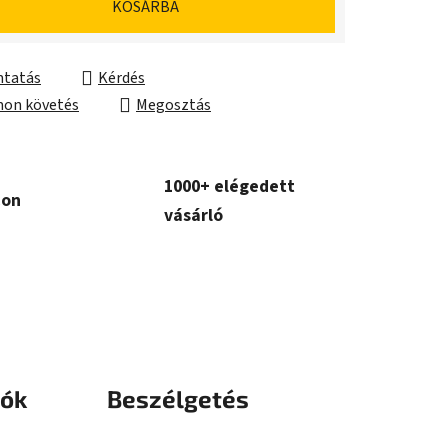
KOSÁRBA
tatás
Kérdés
on követés
Megosztás
1000+ elégedett
con
vásárló
iók
Beszélgetés