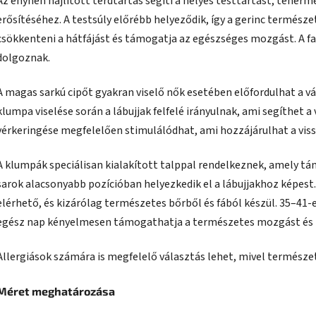
Az enyhén hajlított térdtartás segíti a helyes testtartást, teherm
erősítéséhez. A testsúly előrébb helyeződik, így a gerinc természe
csökkenteni a hátfájást és támogatja az egészséges mozgást. A fa
dolgoznak.
A magas sarkú cipőt gyakran viselő nők esetében előfordulhat a vá
klumpa viselése során a lábujjak felfelé irányulnak, ami segíthet a
vérkeringése megfelelően stimulálódhat, ami hozzájárulhat a vis
A klumpák speciálisan kialakított talppal rendelkeznek, amely tám
sarok alacsonyabb pozícióban helyezkedik el a lábujjakhoz képest.
elérhető, és kizárólag természetes bőrből és fából készül. 35–41
egész nap kényelmesen támogathatja a természetes mozgást és t
Allergiások számára is megfelelő választás lehet, mivel természe
Méret meghatározása