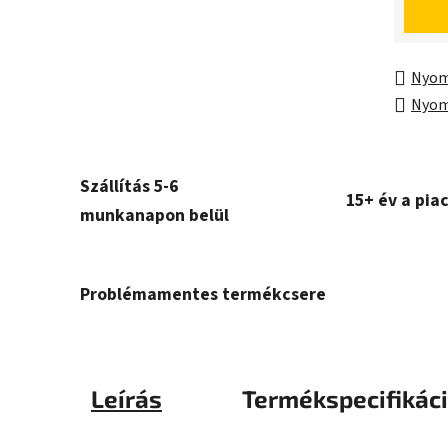
Nyom
Nyom
Szállítás 5-6
15+ év a pia
munkanapon belül
Problémamentes termékcsere
Leírás
Termékspecifikác