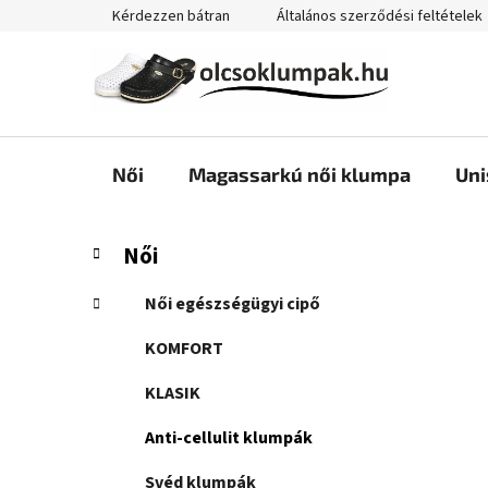
Ugrás
Kérdezzen bátran
Általános szerződési feltételek
a
fő
tartalomhoz
Női
Magassarkú női klumpa
Uni
O
K
Kategóriák
Női
a
átugrása
l
t
d
Női egészségügyi cipő
e
a
g
KOMFORT
l
ó
s
r
KLASIK
i
ó
á
Anti-cellulit klumpák
p
k
a
Svéd klumpák