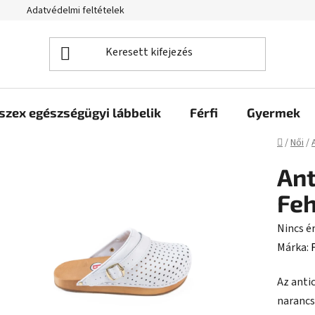
Adatvédelmi feltételek
szex egészségügyi lábbelik
Férfi
Gyermek
Kezdől
/
Női
/
Ant
Fe
A
Nincs é
termék
Márka:
átlagos
Az anti
értékel
narancsb
5-