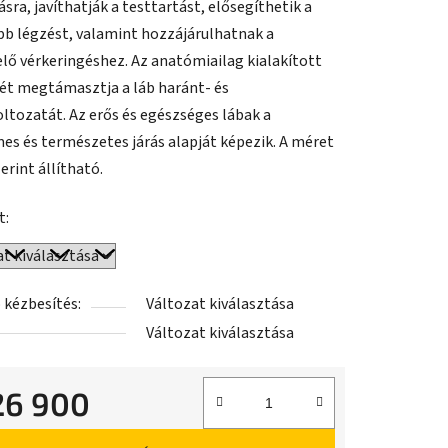
ásra, javíthatják a testtartást, elősegíthetik a
b légzést, valamint hozzájárulhatnak a
lő vérkeringéshez. Az anatómiailag kialakított
ét megtámasztja a láb haránt- és
ltozatát. Az erős és egészséges lábak a
es és természetes járás alapját képezik. A méret
erint állítható.
t:
 kézbesítés:
Változat kiválasztása
Változat kiválasztása
26 900
ár: