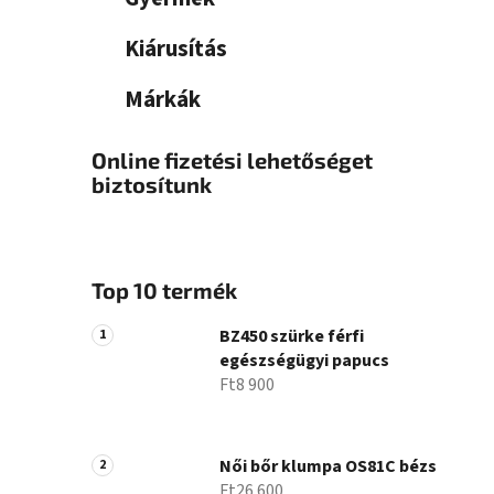
Kiárusítás
Márkák
Online fizetési lehetőséget
biztosítunk
Top 10 termék
BZ450 szürke férfi
egészségügyi papucs
Ft8 900
Női bőr klumpa OS81C bézs
Ft26 600