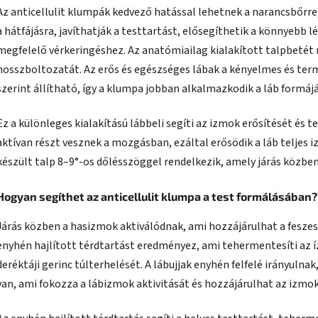
Az anticellulit klumpák kedvező hatással lehetnek a narancsbőrre, 
a hátfájásra, javíthatják a testtartást, elősegíthetik a könnyebb 
megfelelő vérkeringéshez. Az anatómiailag kialakított talpbetét
hosszboltozatát. Az erős és egészséges lábak a kényelmes és term
szerint állítható, így a klumpa jobban alkalmazkodik a láb formáj
Ez a különleges kialakítású lábbeli segíti az izmok erősítését és t
aktívan részt vesznek a mozgásban, ezáltal erősödik a láb teljes i
készült talp 8–9°-os dőlésszöggel rendelkezik, amely járás közben 
Hogyan segíthet az anticellulit klumpa a test formálásában?
Járás közben a hasizmok aktiválódnak, ami hozzájárulhat a feszes
enyhén hajlított térdtartást eredményez, ami tehermentesíti az í
deréktáji gerinc túlterhelését. A lábujjak enyhén felfelé irányuln
van, ami fokozza a lábizmok aktivitását és hozzájárulhat az izmok