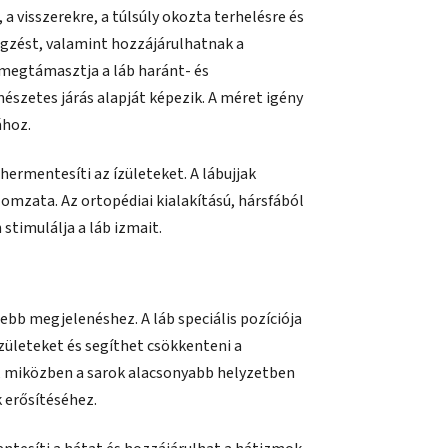
a visszerekre, a túlsúly okozta terhelésre és
légzést, valamint hozzájárulhatnak a
 megtámasztja a láb haránt- és
észetes járás alapját képezik. A méret igény
ához.
ehermentesíti az ízületeket. A lábujjak
zomzata. Az ortopédiai kialakítású, hársfából
stimulálja a láb izmait.
ebb megjelenéshez. A láb speciális pozíciója
zületeket és segíthet csökkenteni a
ak, miközben a sarok alacsonyabb helyzetben
 erősítéséhez.