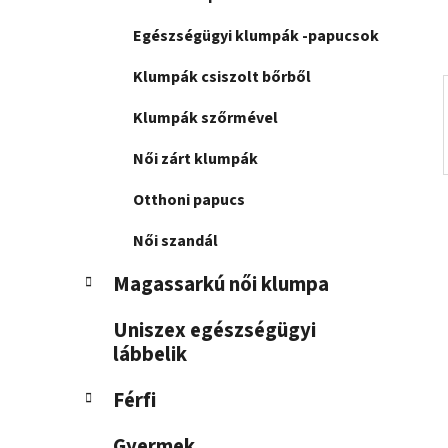
n
e
Egészségügyi klumpák -papucsok
l
Klumpák csiszolt bőrből
Klumpák szőrmével
Női zárt klumpák
Otthoni papucs
Női szandál
Magassarkú női klumpa
Uniszex egészségügyi
lábbelik
Férfi
Gyermek