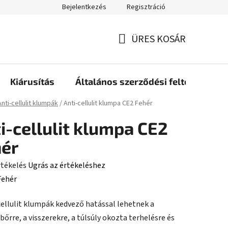
Bejelentkezés
Regisztráció
ÜRES KOSÁR
KOSÁR
Kiárusítás
Általános szerződési feltételek
ap
Anti-cellulit klumpák
/
Anti-cellulit klumpa CE2 Fehér
i-cellulit klumpa CE2
hér
rtékelés
Ugrás az értékeléshez
Fehér
cellulit klumpák kedvező hatással lehetnek a
ése
őrre, a visszerekre, a túlsúly okozta terhelésre és