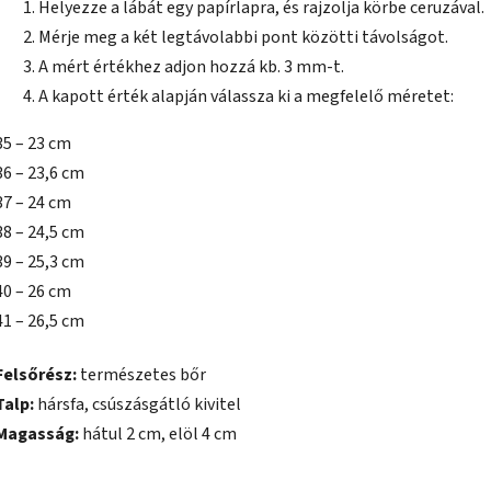
Helyezze a lábát egy papírlapra, és rajzolja körbe ceruzával.
Mérje meg a két legtávolabbi pont közötti távolságot.
A mért értékhez adjon hozzá kb. 3 mm-t.
A kapott érték alapján válassza ki a megfelelő méretet:
35 – 23 cm
36 – 23,6 cm
37 – 24 cm
38 – 24,5 cm
39 – 25,3 cm
40 – 26 cm
41 – 26,5 cm
Felsőrész:
természetes bőr
Talp:
hársfa, csúszásgátló kivitel
Magasság:
hátul 2 cm, elöl 4 cm