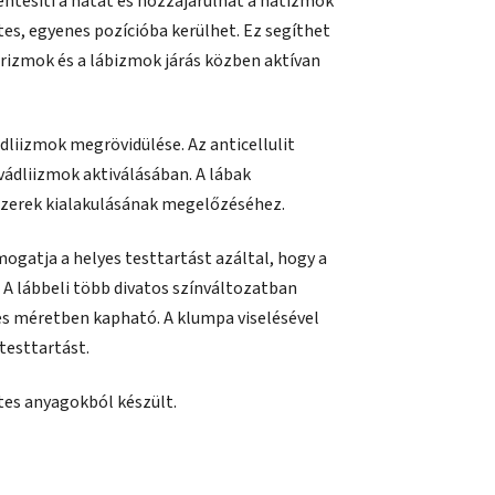
entesíti a hátat és hozzájárulhat a hátizmok
tes, egyenes pozícióba kerülhet. Ez segíthet
rizmok és a lábizmok járás közben aktívan
dliizmok megrövidülése. Az anticellulit
 vádliizmok aktiválásában. A lábak
szerek kialakulásának megelőzéséhez.
ogatja a helyes testtartást azáltal, hogy a
 A lábbeli több divatos színváltozatban
-es méretben kapható. A klumpa viselésével
esttartást.
tes anyagokból készült.