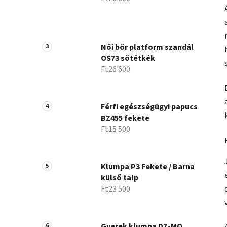
Női bőr platform szandál
OS73 sötétkék
Ft26 600
Férfi egészségügyi papucs
BZ455 fekete
Ft15 500
Klumpa P3 Fekete / Barna
külső talp
Ft23 500
Gyerek klumpa DZ-MO