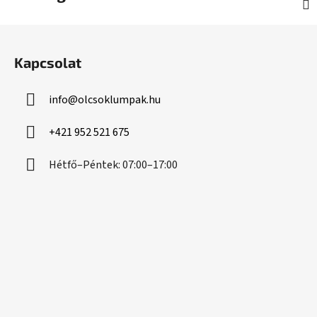
L
á
Kapcsolat
b
l
info
@
olcsoklumpak.hu
é
c
+421 952 521 675
Hétfő–Péntek: 07:00–17:00