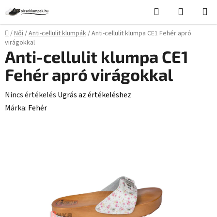
Ugrás
Keresés
KOSÁR
a
fő
Kezdőlap
/
Női
/
Anti-cellulit klumpák
/
Anti-cellulit klumpa CE1 Fehér apró
tartalomhoz
virágokkal
Anti-cellulit klumpa CE1
Fehér apró virágokkal
A
Nincs értékelés
Ugrás az értékeléshez
termék
Márka:
Fehér
átlagos
értékelése
5-
ből
0,0
csillag.